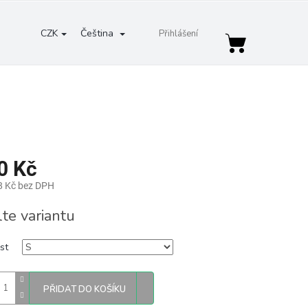
CZK
Čeština
Přihlášení
Nákupní
košík
0 Kč
8 Kč bez DPH
lte variantu
st
PŘIDAT DO KOŠÍKU