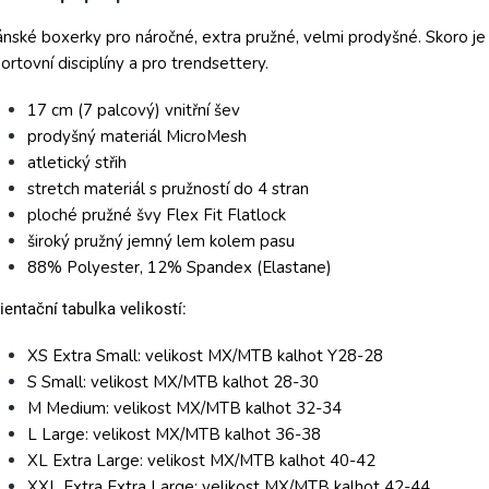
nské boxerky pro náročné, extra pružné, velmi prodyšné. Skoro je 
ortovní disciplíny a pro trendsettery.
17 cm (7 palcový) vnitřní šev
prodyšný materiál MicroMesh
atletický střih
stretch materiál s pružností do 4 stran
ploché pružné švy Flex Fit Flatlock
široký pružný jemný lem kolem pasu
88% Polyester, 12% Spandex (Elastane)
ientační tabulka velikostí:
XS Extra Small: velikost MX/MTB kalhot Y28-28
S Small: velikost MX/MTB kalhot 28-30
M Medium: velikost MX/MTB kalhot 32-34
L Large: velikost MX/MTB kalhot 36-38
XL Extra Large: velikost MX/MTB kalhot 40-42
XXL Extra Extra Large: velikost MX/MTB kalhot 42-44