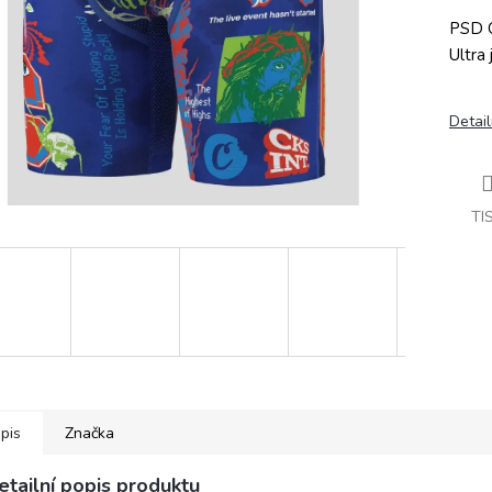
PSD C
Ultra
Detail
TI
pis
Značka
etailní popis produktu