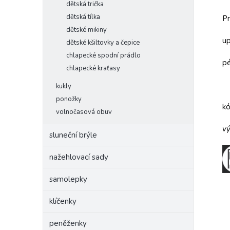
dětská trička
dětská tílka
Pr
dětské mikiny
up
dětské kšiltovky a čepice
chlapecké spodní prádlo
pé
chlapecké kraťasy
kukly
ponožky
k
volnočasová obuv
vý
sluneční brýle
nažehlovací sady
samolepky
klíčenky
peněženky