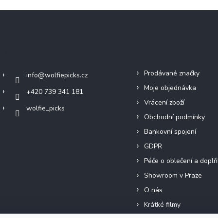
Kontakt
Info
Prodávané značky
info
@
wolfiepicks.cz
Moje objednávka
+420 739 341 181
Vrácení zboží
wolfie_picks
Obchodní podmínky
Bankovní spojení
GDPR
Péče o oblečení a doplň
Showroom v Praze
O nás
Krátké filmy