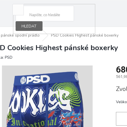
HLEDAT
pánské spodní prádlo
PSD Cookies Highest pánské boxerky
D Cookies Highest pánské boxerky
ka:
PSD
68
561,9
Měrná
Zvo
cena:
Veliko