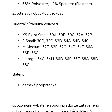
88% Polyester, 12% Spandex (Elastane)
Zvolte svoji obvyklou velikost.
Orientační tabulka velikostí:
XS Extra Small: 30A, 30B, 30C, 32A, 32B
S Small: 30D, 32C, 32D, 34A, 34B, 34C
M Medium: 32E, 32F, 32G, 34D, 34F, 36A,
36B, 36C
L Large: 34G, 34H, 36D, 36E, 36F, 38A, 38B,
38C
Balení:
dámská podprsenka
upozornění: Vybalené spodní prádlo ze zataveného
ochranného obalu nelze z hygienických důvodů