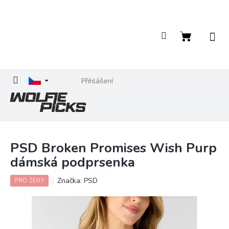
Přejít
na
obsah
Nákupní
košík
Přihlášení
PSD Broken Promises Wish Purp
dámská podprsenka
Značka:
PSD
PRO ŽENY