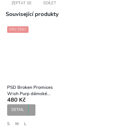
ZEPTAT SE
SDÍLET
Související produkty
PRO ŽENY
PSD Broken Promises
Wish Purp dámské
480 Kč
kalhotky
DETAIL
S
M
L