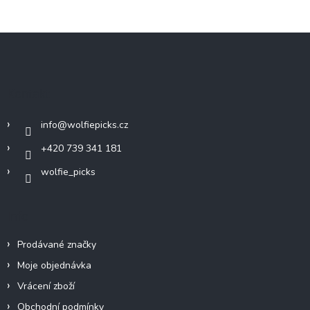
Z
á
p
a
Kontakt
t
í
info
@
wolfiepicks.cz
+420 739 341 181
wolfie_picks
Info
Prodávané značky
Moje objednávka
Vrácení zboží
Obchodní podmínky