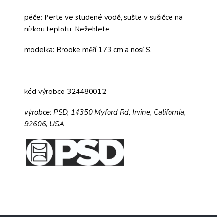
péče: Perte ve studené vodě, sušte v sušičce na
nízkou teplotu. Nežehlete.
modelka: Brooke měří 173 cm a nosí S.
kód výrobce 324480012
výrobce:
PSD,
14350 Myford Rd,
Irvine, California,
92606, USA