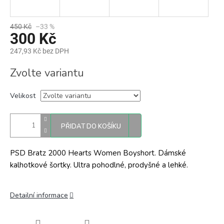
450 Kč
–33 %
300 Kč
247,93 Kč bez DPH
Měrná
Zvolte variantu
cena:
Velikost
PŘIDAT DO KOŠÍKU
PSD Bratz 2000 Hearts Women Boyshort. Dámské
kalhotkové šortky. Ultra pohodlné, prodyšné a lehké.
Detailní informace