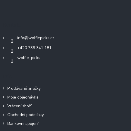
Z
á
p
a
Kontakt
t
í
info
@
wolfiepicks.cz
+420 739 341 181
wolfie_picks
Info
Prodávané značky
Moje objednávka
Vrácení zboží
Obchodní podmínky
Bankovní spojení