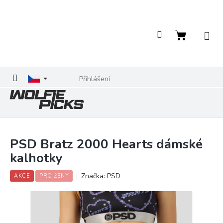
Přejít
na
obsah
Nákupní
košík
Přihlášení
PSD Bratz 2000 Hearts dámské
kalhotky
Značka:
PSD
AKCE
PRO ŽENY