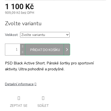
1 100 Kč
909,09 Kč bez DPH
Měrná
Zvolte variantu
cena:
Velikost
PŘIDAT DO KOŠÍKU
PSD Black Active Short. Pánské šortky pro sportovní
aktivity. Ultra pohodlné a prodyšné.
Detailní informace
ZEPTAT SE
SDÍLET