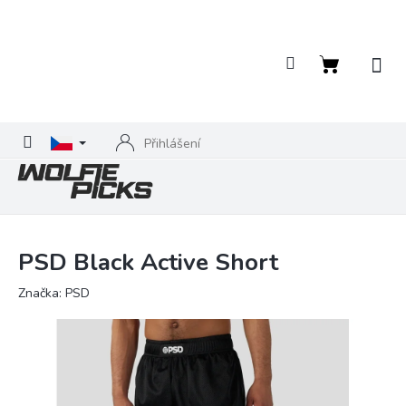
Přejít
na
obsah
Nákupní
košík
Přihlášení
PSD Black Active Short
Značka:
PSD