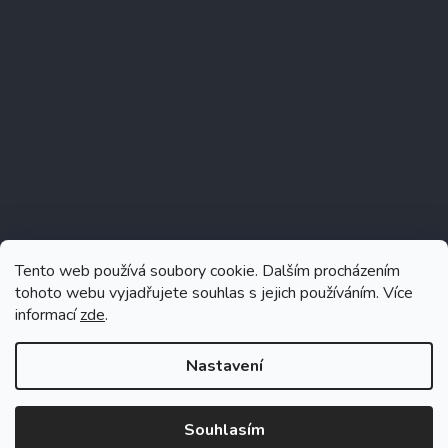
Instagram
Tento web používá soubory cookie. Dalším procházením
tohoto webu vyjadřujete souhlas s jejich používáním. Více
informací
zde
.
Sledovat na Instagramu
Nastavení
Souhlasím
Vytvořil Shoptet