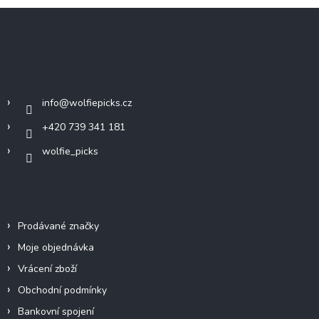
Z
á
p
a
Kontakt
t
í
info
@
wolfiepicks.cz
+420 739 341 181
wolfie_picks
Info
Prodávané značky
Moje objednávka
Vrácení zboží
Obchodní podmínky
Bankovní spojení