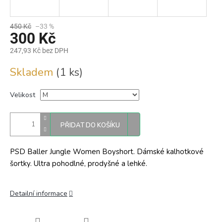
450 Kč
–33 %
300 Kč
247,93 Kč bez DPH
Měrná
Skladem
(1 ks)
cena:
Velikost
PŘIDAT DO KOŠÍKU
PSD Baller Jungle Women Boyshort. Dámské kalhotkové
šortky. Ultra pohodlné, prodyšné a lehké.
Detailní informace