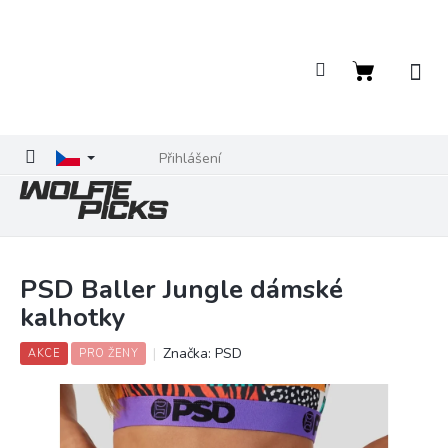
Přejít
na
obsah
Nákupní
košík
Přihlášení
PSD Baller Jungle dámské
kalhotky
Značka:
PSD
AKCE
PRO ŽENY