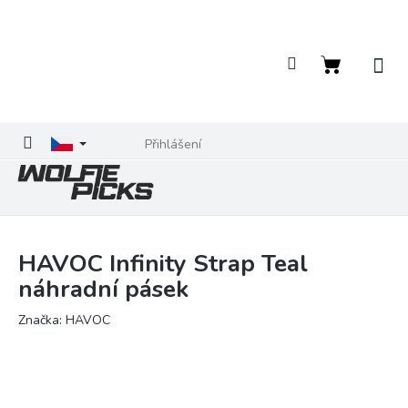
Přejít
na
obsah
Nákupní
košík
Přihlášení
HAVOC Infinity Strap Teal
náhradní pásek
Značka:
HAVOC