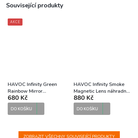
Související produkty
AKCE
HAVOC Infinity Green
HAVOC Infinity Smoke
Rainbow Mirror
Magnetic Lens náhradní
680 Kč
880 Kč
Magnetic Lens náhradní
zorník
zorník
DO KOŠÍKU
DO KOŠÍKU
ZOBRAZIT VŠECHNY SOUVISEJÍCÍ PRODUKTY