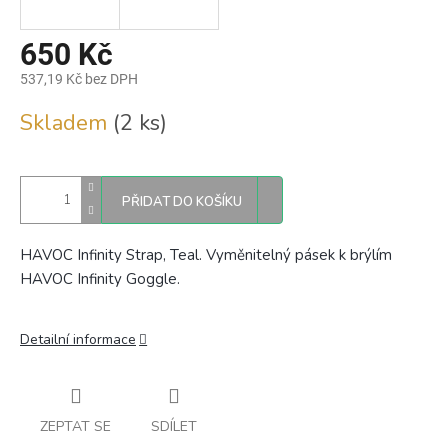
650 Kč
537,19 Kč bez DPH
Měrná
Skladem
(2 ks)
cena:
PŘIDAT DO KOŠÍKU
HAVOC Infinity Strap, Teal. Vyměnitelný pásek k brýlím
HAVOC Infinity Goggle.
Detailní informace
ZEPTAT SE
SDÍLET