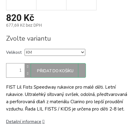
820 Kč
677,69 Kč bez DPH
Měrná
Zvolte variantu
cena:
Velikost
PŘIDAT DO KOŠÍKU
FIST Lil Fists Speedway rukavice pro malé děti. Letní
rukavice. Ultralehký síťovaný svršek, odolná, předtvarovaná
a perforovaná dlaň z materiálu Clarino pro lepší proudění
vzduchu. Řada LIL FISTS / KIDS je určena pro děti 2-8 let.
Detailní informace