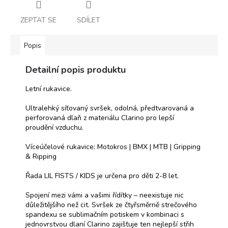
ZEPTAT SE
SDÍLET
Popis
Detailní popis produktu
Letní rukavice.
Ultralehký síťovaný svršek, odolná, předtvarovaná a
perforovaná dlaň z materiálu Clarino pro lepší
proudění vzduchu.
Víceúčelové rukavice: Motokros | BMX | MTB | Gripping
& Ripping
Řada LIL FISTS / KIDS je určena pro děti 2-8 let.
Spojení mezi vámi a vašimi řídítky – neexistuje nic
důležitějšího než cit. Svršek ze čtyřsměrně strečového
spandexu se sublimačním potiskem v kombinaci s
jednovrstvou dlaní Clarino zajišťuje ten nejlepší střih