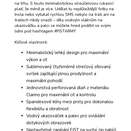
na trhu. S touto minimalistickou víceúčelovou rukavicí
platí, že méně je více. Udělat tu nejdůležitější fotku na
Insta nebo vyťukat rychlou SMS nebylo na trati ani na
trailech nikdy snazší – díky vodivým vláknům na
ukazováčku a palci se můžete hned podělit se svými
lidmi pod hashtagem #FISTARMY
Klíčové vlastnosti:
Minimalistický lehký design pro maximální
výkon a cit
Sublimovaný čtyřsměrně strečový síťovaný
svršek zajišťující plnou prodyšnost a
maximální pohodlí
Jednovrstvá perforovaná dlaň z materiálu
Clarino pro maximální cit a kontrolu
Spandexové klíny mezi prsty pro dokonalou
flexibilitu a obratnost
Vodivý ukazováček a palec pro ovládání
dotykových obrazovek
Nastavitelné zapínání FIST na suchý zip nabízí