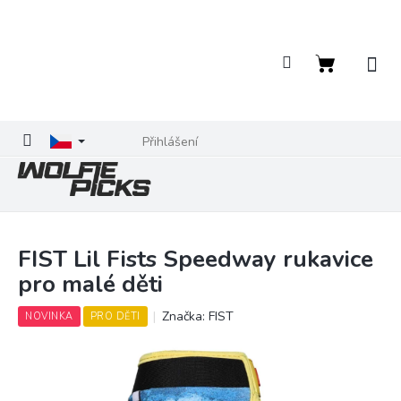
Přejít
na
obsah
Nákupní
košík
Přihlášení
FIST Lil Fists Speedway rukavice
pro malé děti
Značka:
FIST
NOVINKA
PRO DĚTI