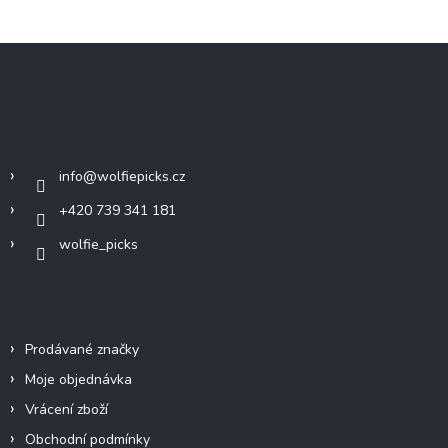
Z
á
p
a
Kontakt
t
í
info
@
wolfiepicks.cz
+420 739 341 181
wolfie_picks
Info
Prodávané značky
Moje objednávka
Vrácení zboží
Obchodní podmínky