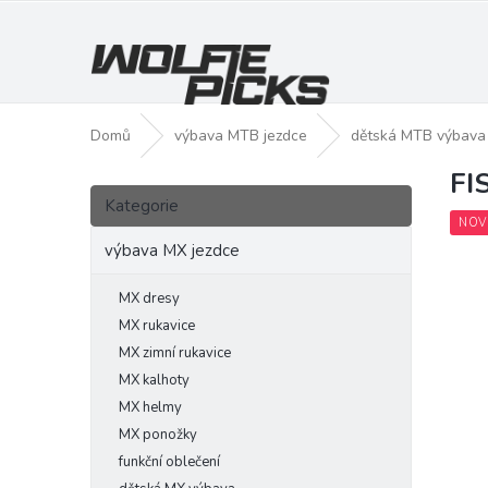
Přejít
na
obsah
Domů
výbava MTB jezdce
dětská MTB výbava
FI
P
Přeskočit
o
Kategorie
kategorie
s
NOV
t
výbava MX jezdce
r
a
MX dresy
n
MX rukavice
n
MX zimní rukavice
í
MX kalhoty
p
MX helmy
a
MX ponožky
n
funkční oblečení
e