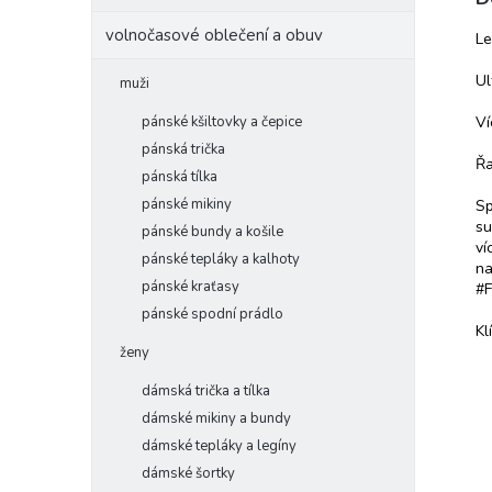
volnočasové oblečení a obuv
Le
Ul
muži
pánské kšiltovky a čepice
Ví
pánská trička
Řa
pánská tílka
pánské mikiny
Sp
su
pánské bundy a košile
ví
pánské tepláky a kalhoty
na
pánské kraťasy
#
pánské spodní prádlo
Kl
ženy
dámská trička a tílka
dámské mikiny a bundy
dámské tepláky a legíny
dámské šortky