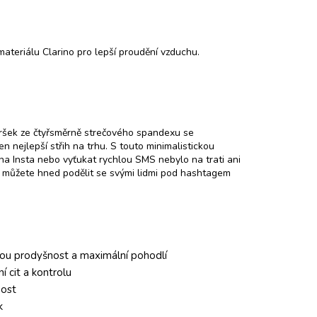
ateriálu Clarino pro lepší proudění vzduchu.
 Svršek ze čtyřsměrně strečového spandexu se
n nejlepší střih na trhu. S touto minimalistickou
ku na Insta nebo vyťukat rychlou SMS nebylo na trati ani
e můžete hned podělit se svými lidmi pod hashtagem
lnou prodyšnost a maximální pohodlí
 cit a kontrolu
nost
k