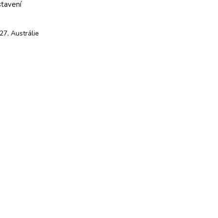
stavení
7, Austrálie