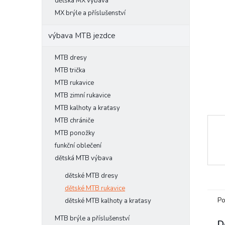
l
dětská MX výbava
MX brýle a příslušenství
výbava MTB jezdce
MTB dresy
MTB trička
MTB rukavice
MTB zimní rukavice
MTB kalhoty a kraťasy
MTB chrániče
MTB ponožky
funkční oblečení
dětská MTB výbava
dětské MTB dresy
dětské MTB rukavice
Po
dětské MTB kalhoty a kraťasy
MTB brýle a příslušenství
D