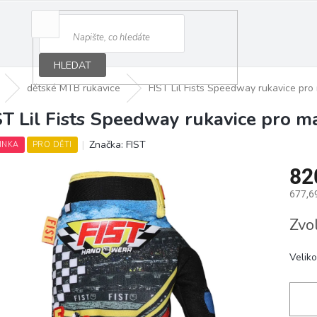
HLEDAT
dětské MTB rukavice
FIST Lil Fists Speedway rukavice pro 
ST Lil Fists Speedway rukavice pro ma
Značka:
FIST
INKA
PRO DĚTI
82
677,6
Měrná
Zvo
cena:
Veliko