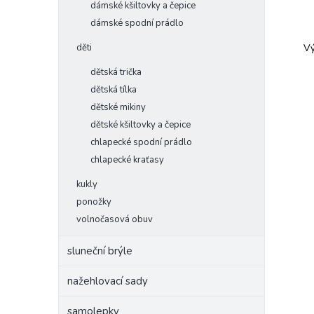
dámské kšiltovky a čepice
dámské spodní prádlo
děti
Vý
dětská trička
dětská tílka
dětské mikiny
dětské kšiltovky a čepice
chlapecké spodní prádlo
chlapecké kraťasy
kukly
ponožky
volnočasová obuv
sluneční brýle
nažehlovací sady
samolepky