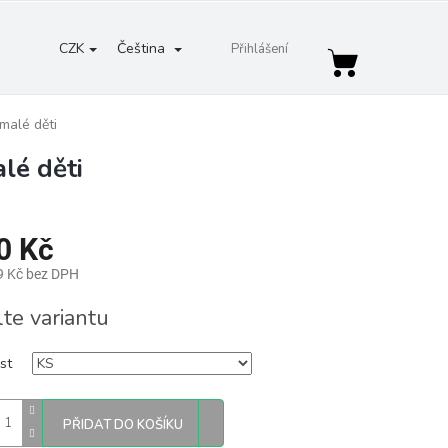
CZK
Čeština
Přihlášení
Nákupní
košík
malé děti
lé děti
0 Kč
9 Kč bez DPH
lte variantu
st
PŘIDAT DO KOŠÍKU