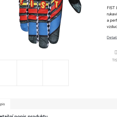
FIST 
rukav
a per
vzduc
Detail
TI
pis
etailní popis produktu