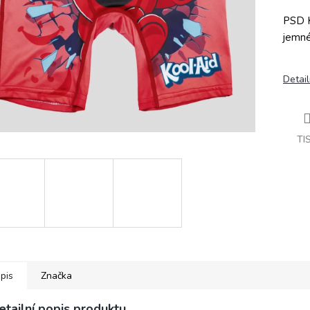
PSD K
jemné
Detail
TI
pis
Značka
etailní popis produktu