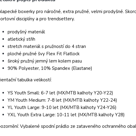
lapecké boxerky pro náročné, extra pružné, velmi prodyšné. Skoro 
ortovní disciplíny a pro trendsettery.
prodyšný materiál
atletický střih
stretch materiál s pružností do 4 stran
ploché pružné švy Flex Fit Flatlock
široký pružný jemný lem kolem pasu
90% Polyester, 10% Spandex (Elastane)
ientační tabulka velikostí:
YS Youth Small: 6-7 let (MX/MTB kalhoty Y20-Y22)
YM Youth Medium: 7-8 let (MX/MTB kalhoty Y22-24)
YL Youth Large: 9-10 let (MX/MTB kalhoty Y24-Y26)
YXL Youth Extra Large: 10-11 let (MX/MTB kalhoty Y28)
ozornění: Vybalené spodní prádlo ze zataveného ochranného obalu