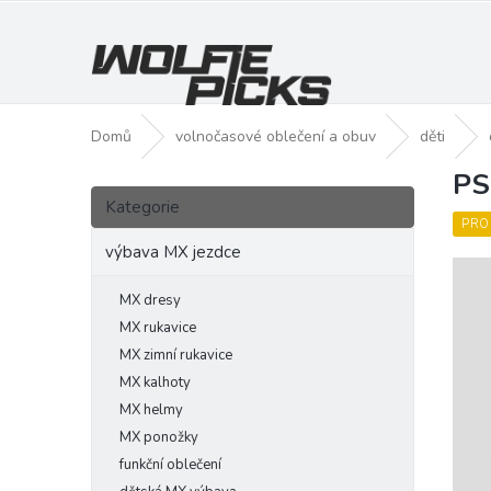
Přejít
na
obsah
Domů
volnočasové oblečení a obuv
děti
PS
P
Přeskočit
o
Kategorie
kategorie
s
PRO
t
výbava MX jezdce
r
a
MX dresy
n
MX rukavice
n
MX zimní rukavice
í
MX kalhoty
p
MX helmy
a
MX ponožky
n
funkční oblečení
e