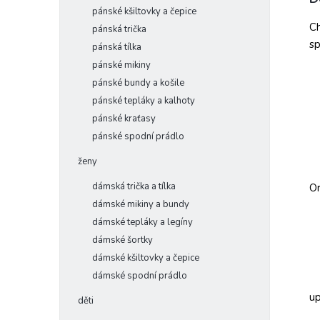
pánské kšiltovky a čepice
Ch
pánská trička
sp
pánská tílka
pánské mikiny
pánské bundy a košile
pánské tepláky a kalhoty
pánské kraťasy
pánské spodní prádlo
ženy
dámská trička a tílka
Or
dámské mikiny a bundy
dámské tepláky a legíny
dámské šortky
dámské kšiltovky a čepice
dámské spodní prádlo
up
děti