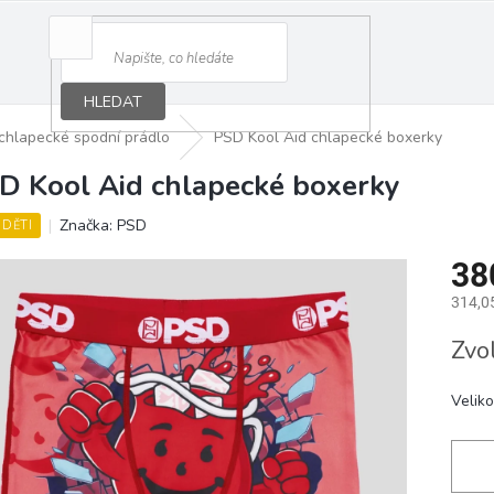
HLEDAT
chlapecké spodní prádlo
PSD Kool Aid chlapecké boxerky
D Kool Aid chlapecké boxerky
Značka:
PSD
 DĚTI
38
314,0
Měrná
Zvo
cena:
Veliko