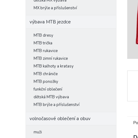
l
dětská MX výbava
MX brýle a příslušenství
výbava MTB jezdce
MTB dresy
MTB trička
MTB rukavice
MTB zimní rukavice
MTB kalhoty a kraťasy
MTB chrániče
MTB ponožky
funkční oblečení
dětská MTB výbava
MTB brýle a příslušenství
volnočasové oblečení a obuv
Po
muži
D