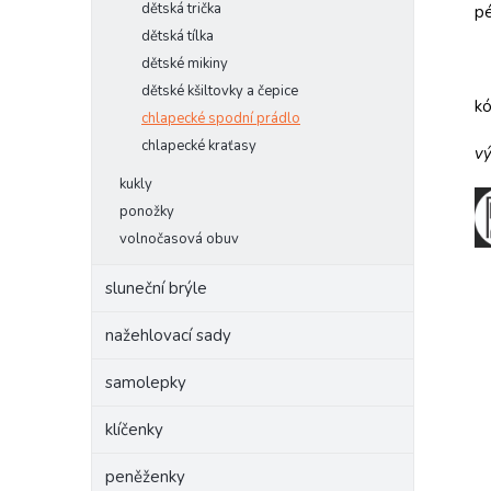
dětská trička
pé
dětská tílka
dětské mikiny
dětské kšiltovky a čepice
k
chlapecké spodní prádlo
chlapecké kraťasy
vý
kukly
ponožky
volnočasová obuv
sluneční brýle
nažehlovací sady
samolepky
klíčenky
peněženky