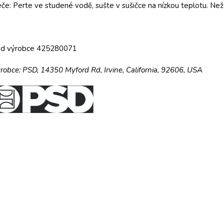
če: Perte ve studené vodě, sušte v sušičce na nízkou teplotu. Ne
ód výrobce
425280071
robce:
PSD,
14350 Myford Rd,
Irvine, California, 92606, USA