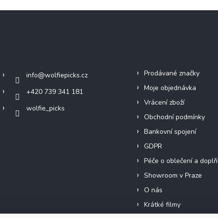
Kontakt
Info
Prodávané značky
info
@
wolfiepicks.cz
Moje objednávka
+420 739 341 181
Vrácení zboží
wolfie_picks
Obchodní podmínky
Bankovní spojení
GDPR
Péče o oblečení a doplň
Showroom v Praze
O nás
Krátké filmy