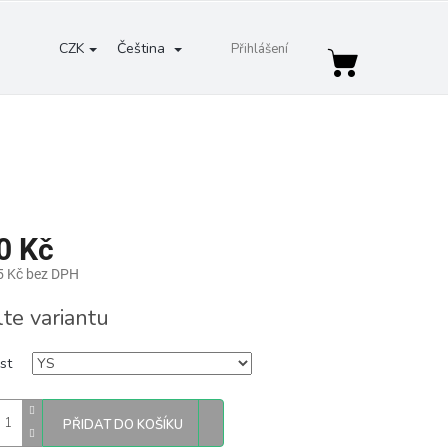
CZK
Čeština
Přihlášení
Nákupní
košík
0 Kč
5 Kč bez DPH
lte variantu
st
PŘIDAT DO KOŠÍKU