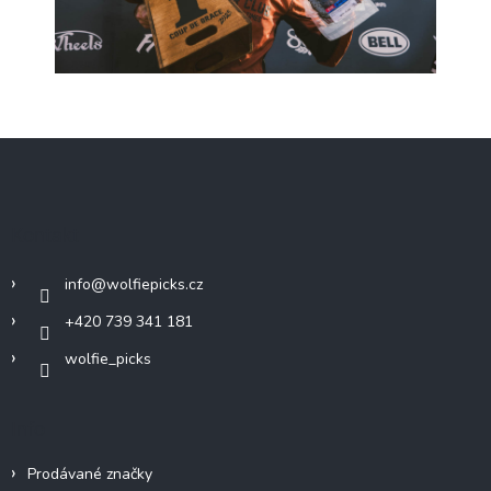
Z
á
p
a
Kontakt
t
í
info
@
wolfiepicks.cz
+420 739 341 181
wolfie_picks
Info
Prodávané značky