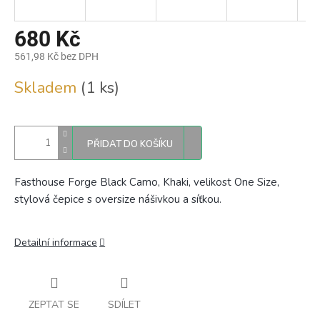
680 Kč
561,98 Kč bez DPH
Měrná
Skladem
(1 ks)
cena:
PŘIDAT DO KOŠÍKU
Fasthouse Forge Black Camo, Khaki, velikost One Size,
stylová čepice s oversize nášivkou a síťkou.
Detailní informace
ZEPTAT SE
SDÍLET