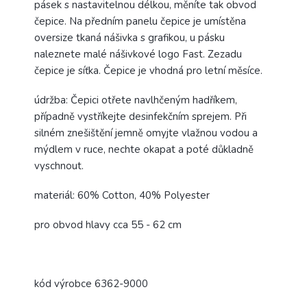
pásek s nastavitelnou délkou, měníte tak obvod
čepice. Na předním panelu čepice je umístěna
oversize tkaná nášivka s grafikou, u pásku
naleznete malé nášivkové logo Fast. Zezadu
čepice je síťka. Čepice je vhodná pro letní měsíce.
údržba: Čepici otřete navlhčeným hadříkem,
případně vystříkejte desinfekčním sprejem. Při
silném znešištění jemně omyjte vlažnou vodou a
mýdlem v ruce, nechte okapat a poté důkladně
vyschnout.
materiál: 60% Cotton, 40% Polyester
pro obvod hlavy cca 55 - 62 cm
kód výrobce 6362-9000