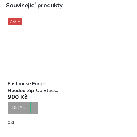
Související produkty
AKCE
Fasthouse Forge
Hooded Zip-Up Black
900 Kč
pánská mikina na zip
DETAIL
XXL