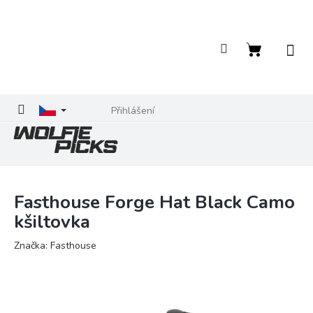
Přejít
na
obsah
Nákupní
košík
Přihlášení
Fasthouse Forge Hat Black Camo
kšiltovka
Značka:
Fasthouse