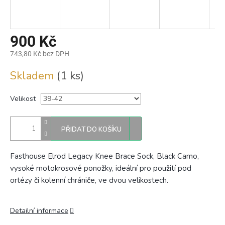
900 Kč
743,80 Kč bez DPH
Měrná
Skladem
(1 ks)
cena:
Velikost
PŘIDAT DO KOŠÍKU
Fasthouse Elrod Legacy Knee Brace Sock, Black Camo,
vysoké motokrosové ponožky, ideální pro použití pod
ortézy či kolenní chrániče, ve dvou velikostech.
Detailní informace