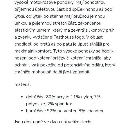
vysoké motokrosové ponožky. Mají pohodlnou
příjemnou úpletovou část od špiček nohou až pod
lýtka, od lýtek po stehna mají pružnou jemnou,
lehkou a příjemnou stretch část, zakončenou
elastickým lemem, který má zevnitř silikonový pruh
a zvenku vytlačené Fasthouse logo. V oblasti
chodidel, od prstů až po patu je úplet silnější pro
maximální komfort. Tyto vysoké ponožky se hodí k
nošení pod kolenní ortézy či kolenní chrániče, aby
ochránili vaši pokožku od potenciálního oděru, který
chrániče mohou při delší jízdě způsobit.
materiál:
dolní část
80% acrylic, 11% nylon, 7%
polyester, 2% spandex
horní část:
92% polyester, 8% spandex
Jsou dostupné ve dvou uni velikostech: