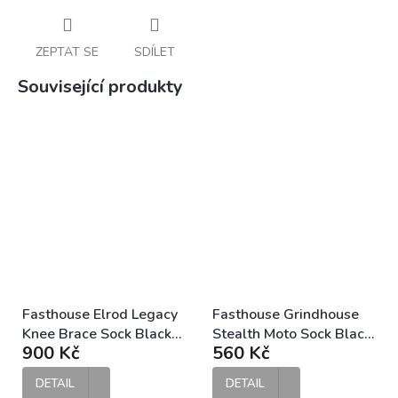
ZEPTAT SE
SDÍLET
Související produkty
Fasthouse Elrod Legacy
Fasthouse Grindhouse
Knee Brace Sock Black
Stealth Moto Sock Black
900 Kč
560 Kč
motokrosové ponožky
motokrosové ponožky
DETAIL
DETAIL