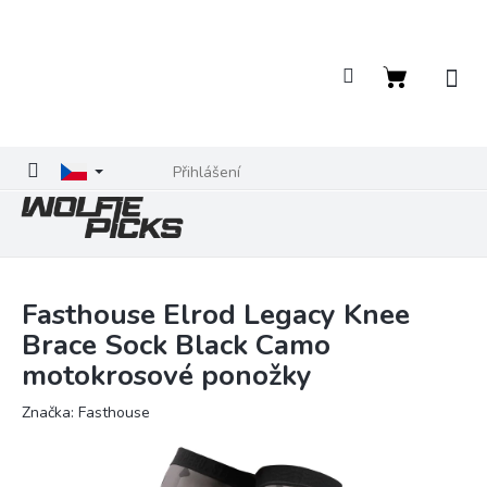
Přejít
na
obsah
Nákupní
košík
Přihlášení
Fasthouse Elrod Legacy Knee
Brace Sock Black Camo
motokrosové ponožky
Značka:
Fasthouse