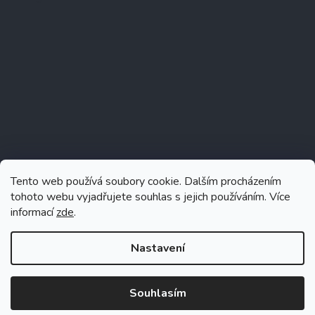
Tento web používá soubory cookie. Dalším procházením
tohoto webu vyjadřujete souhlas s jejich používáním. Více
informací
zde
.
Sledovat na Instagramu
Nastavení
Souhlasím
Vytvořil Shoptet